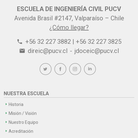
ESCUELA DE INGENIERÍA CIVIL PUCV
Avenida Brasil #2147, Valparaíso – Chile
¿Cómo llegar?
+56 32 227 3882 | +56 32 227 3825
phone
direic@pucv.cl
-
jdoceic@pucv.cl
email
NUESTRA ESCUELA
Historia
Misión / Visión
Nuestro Equipo
Acreditación