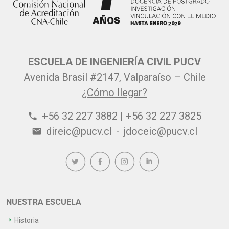
ESCUELA DE INGENIERÍA CIVIL PUCV
Avenida Brasil #2147, Valparaíso – Chile
¿Cómo llegar?
+56 32 227 3882 | +56 32 227 3825
phone
direic@pucv.cl
-
jdoceic@pucv.cl
email
NUESTRA ESCUELA
Historia