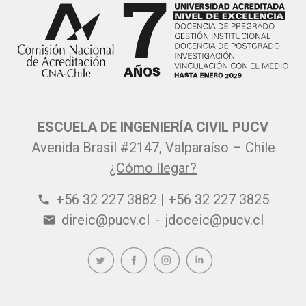
ESCUELA DE INGENIERÍA CIVIL PUCV
Avenida Brasil #2147, Valparaíso – Chile
¿Cómo llegar?
+56 32 227 3882 | +56 32 227 3825
phone
direic@pucv.cl
-
jdoceic@pucv.cl
email