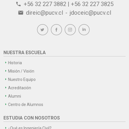
+56 32 227 3882 | +56 32 227 3825
phone
direic@pucv.cl
-
jdoceic@pucv.cl
email
NUESTRA ESCUELA
Historia
Misión / Visión
Nuestro Equipo
Acreditación
Alumni
Centro de Alumnos
ESTUDIA CON NOSOTROS
¿Qué es Ingeniería Civil?