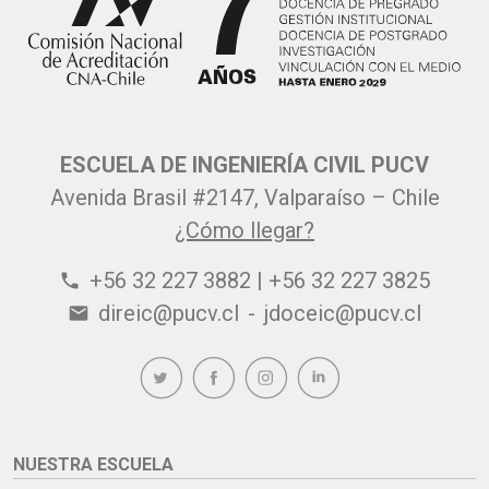
ESCUELA DE INGENIERÍA CIVIL PUCV
Avenida Brasil #2147, Valparaíso – Chile
¿Cómo llegar?
+56 32 227 3882 | +56 32 227 3825
phone
direic@pucv.cl
-
jdoceic@pucv.cl
email
NUESTRA ESCUELA