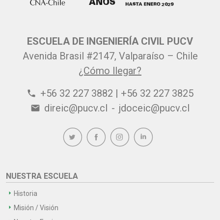
ESCUELA DE INGENIERÍA CIVIL PUCV
Avenida Brasil #2147, Valparaíso – Chile
¿Cómo llegar?
+56 32 227 3882 | +56 32 227 3825
phone
direic@pucv.cl
-
jdoceic@pucv.cl
email
NUESTRA ESCUELA
Historia
Misión / Visión