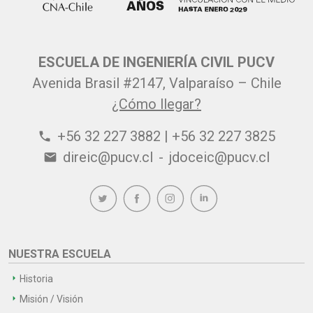
ESCUELA DE INGENIERÍA CIVIL PUCV
Avenida Brasil #2147, Valparaíso – Chile
¿Cómo llegar?
+56 32 227 3882 | +56 32 227 3825
phone
direic@pucv.cl
-
jdoceic@pucv.cl
email
NUESTRA ESCUELA
Historia
Misión / Visión