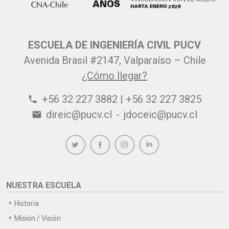
ESCUELA DE INGENIERÍA CIVIL PUCV
Avenida Brasil #2147, Valparaíso – Chile
¿Cómo llegar?
+56 32 227 3882 | +56 32 227 3825
phone
direic@pucv.cl
-
jdoceic@pucv.cl
email
NUESTRA ESCUELA
Historia
Misión / Visión