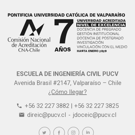
ESCUELA DE INGENIERÍA CIVIL PUCV
Avenida Brasil #2147, Valparaíso – Chile
¿Cómo llegar?
+56 32 227 3882 | +56 32 227 3825
phone
direic@pucv.cl
-
jdoceic@pucv.cl
email