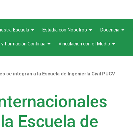
arrow_drop_down
arrow_drop_down
arrow_drop_down
estra Escuela
Estudia con Nosotros
Docencia
arrow_drop_down
arrow_drop_down
 y Formación Continua
Vinculación con el Medio
es se integran a la Escuela de Ingeniería Civil PUCV
internacionales
 la Escuela de