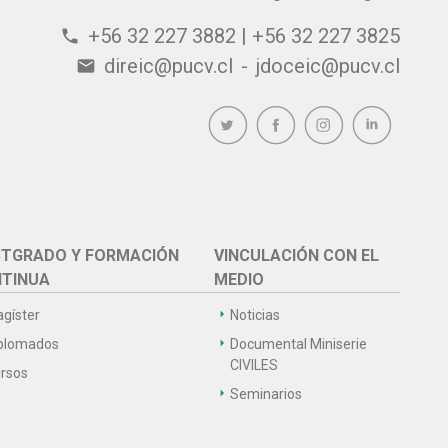
+56 32 227 3882 | +56 32 227 3825
phone
direic@pucv.cl
-
jdoceic@pucv.cl
email
TGRADO Y FORMACIÓN
VINCULACIÓN CON EL
TINUA
MEDIO
gíster
Noticias
plomados
Documental Miniserie
CIVILES
rsos
Seminarios