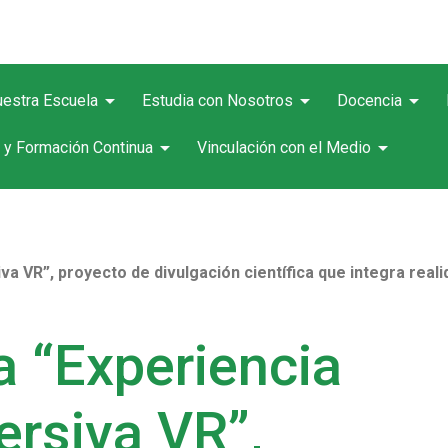
arrow_drop_down
arrow_drop_down
arrow_drop_down
estra Escuela
Estudia con Nosotros
Docencia
arrow_drop_down
arrow_drop_down
 y Formación Continua
Vinculación con el Medio
 VR”, proyecto de divulgación científica que integra realida
a “Experiencia
rsiva VR”,