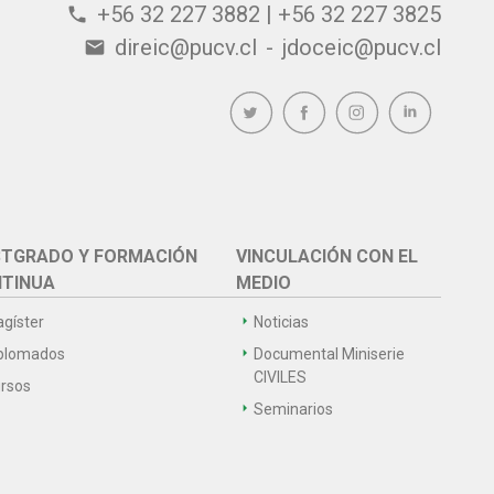
+56 32 227 3882 | +56 32 227 3825
phone
direic@pucv.cl
-
jdoceic@pucv.cl
email
TGRADO Y FORMACIÓN
VINCULACIÓN CON EL
TINUA
MEDIO
gíster
Noticias
plomados
Documental Miniserie
CIVILES
rsos
Seminarios