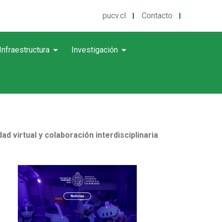
pucv.cl
Contacto
arrow_drop_down
arrow_drop_down
Infraestructura
Investigación
d virtual y colaboración interdisciplinaria