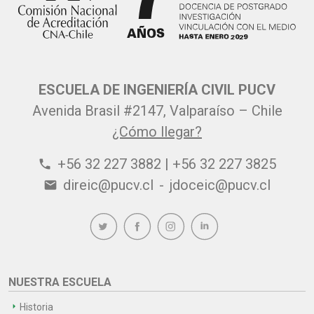
ESCUELA DE INGENIERÍA CIVIL PUCV
Avenida Brasil #2147, Valparaíso – Chile
¿Cómo llegar?
+56 32 227 3882 | +56 32 227 3825
phone
direic@pucv.cl
-
jdoceic@pucv.cl
email
NUESTRA ESCUELA
Historia