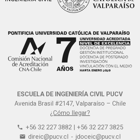
ESCUELA DE INGENIERÍA CIVIL PUCV
Avenida Brasil #2147, Valparaíso – Chile
¿Cómo llegar?
+56 32 227 3882 | +56 32 227 3825
phone
direic@pucv.cl
-
jdoceic@pucv.cl
email