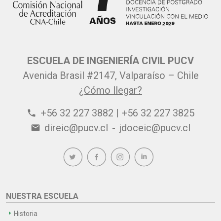
ESCUELA DE INGENIERÍA CIVIL PUCV
Avenida Brasil #2147, Valparaíso – Chile
¿Cómo llegar?
+56 32 227 3882 | +56 32 227 3825
phone
direic@pucv.cl
-
jdoceic@pucv.cl
email
NUESTRA ESCUELA
Historia