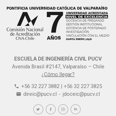
ESCUELA DE INGENIERÍA CIVIL PUCV
Avenida Brasil #2147, Valparaíso – Chile
¿Cómo llegar?
+56 32 227 3882 | +56 32 227 3825
phone
direic@pucv.cl
-
jdoceic@pucv.cl
email