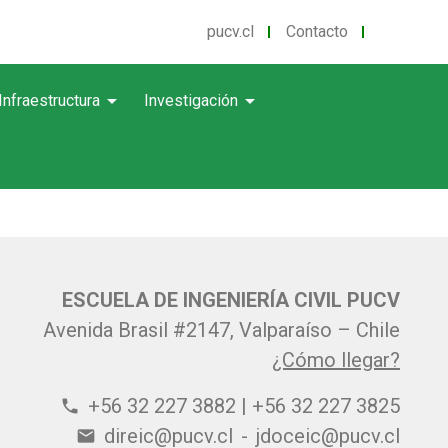
pucv.cl
Contacto
arrow_drop_down
arrow_drop_down
Infraestructura
Investigación
ESCUELA DE INGENIERÍA CIVIL PUCV
Avenida Brasil #2147, Valparaíso – Chile
¿Cómo llegar?
+56 32 227 3882 | +56 32 227 3825
phone
direic@pucv.cl
-
jdoceic@pucv.cl
email