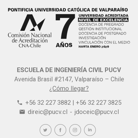
ESCUELA DE INGENIERÍA CIVIL PUCV
Avenida Brasil #2147, Valparaíso – Chile
¿Cómo llegar?
+56 32 227 3882 | +56 32 227 3825
phone
direic@pucv.cl
-
jdoceic@pucv.cl
email