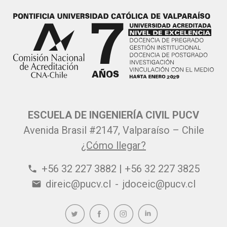
ESCUELA DE INGENIERÍA CIVIL PUCV
Avenida Brasil #2147, Valparaíso – Chile
¿Cómo llegar?
+56 32 227 3882 | +56 32 227 3825
phone
direic@pucv.cl
-
jdoceic@pucv.cl
email