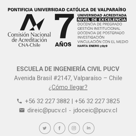
ESCUELA DE INGENIERÍA CIVIL PUCV
Avenida Brasil #2147, Valparaíso – Chile
¿Cómo llegar?
+56 32 227 3882 | +56 32 227 3825
phone
direic@pucv.cl
-
jdoceic@pucv.cl
email