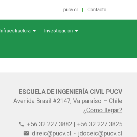
pucv.cl
Contacto
arrow_drop_down
arrow_drop_down
Infraestructura
Investigación
ESCUELA DE INGENIERÍA CIVIL PUCV
Avenida Brasil #2147, Valparaíso – Chile
¿Cómo llegar?
+56 32 227 3882 | +56 32 227 3825
phone
direic@pucv.cl
-
jdoceic@pucv.cl
email