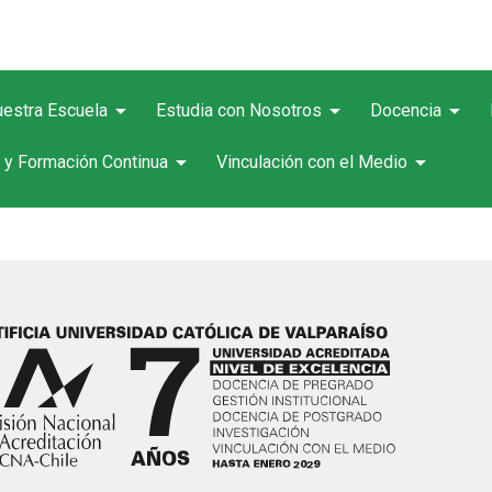
arrow_drop_down
arrow_drop_down
arrow_drop_down
estra Escuela
Estudia con Nosotros
Docencia
arrow_drop_down
arrow_drop_down
 y Formación Continua
Vinculación con el Medio