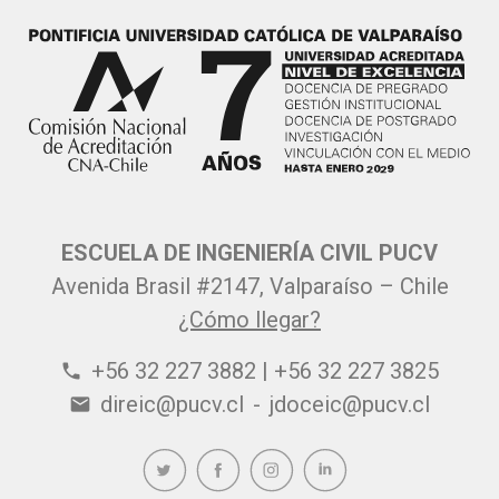
ESCUELA DE INGENIERÍA CIVIL PUCV
Avenida Brasil #2147, Valparaíso – Chile
¿Cómo llegar?
+56 32 227 3882 | +56 32 227 3825
phone
direic@pucv.cl
-
jdoceic@pucv.cl
email