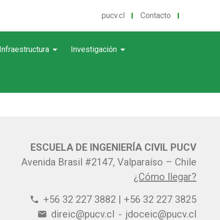
pucv.cl
Contacto
arrow_drop_down
arrow_drop_down
Infraestructura
Investigación
ESCUELA DE INGENIERÍA CIVIL PUCV
Avenida Brasil #2147, Valparaíso – Chile
¿Cómo llegar?
+56 32 227 3882 | +56 32 227 3825
phone
direic@pucv.cl
-
jdoceic@pucv.cl
email