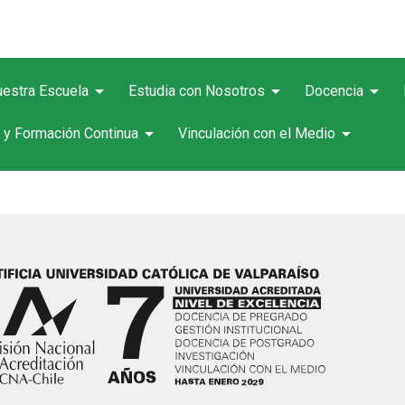
arrow_drop_down
arrow_drop_down
arrow_drop_down
estra Escuela
Estudia con Nosotros
Docencia
arrow_drop_down
arrow_drop_down
 y Formación Continua
Vinculación con el Medio