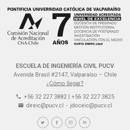
ESCUELA DE INGENIERÍA CIVIL PUCV
Avenida Brasil #2147, Valparaíso – Chile
¿Cómo llegar?
+56 32 227 3882 | +56 32 227 3825
phone
direic@pucv.cl
-
jdoceic@pucv.cl
email