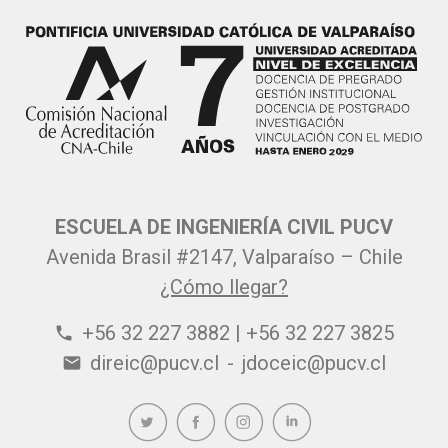
ESCUELA DE INGENIERÍA CIVIL PUCV
Avenida Brasil #2147, Valparaíso – Chile
¿Cómo llegar?
+56 32 227 3882 | +56 32 227 3825
phone
direic@pucv.cl
-
jdoceic@pucv.cl
email