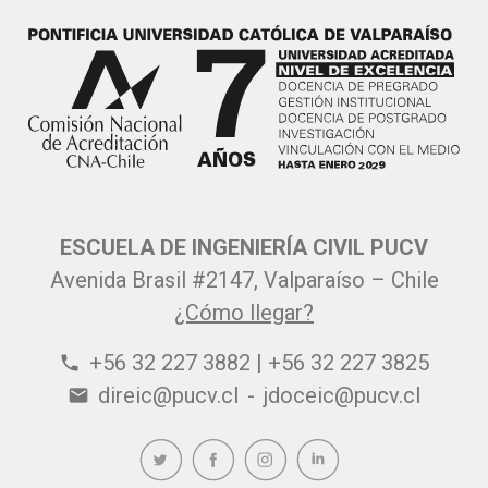
ESCUELA DE INGENIERÍA CIVIL PUCV
Avenida Brasil #2147, Valparaíso – Chile
¿Cómo llegar?
+56 32 227 3882 | +56 32 227 3825
phone
direic@pucv.cl
-
jdoceic@pucv.cl
email