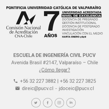
ESCUELA DE INGENIERÍA CIVIL PUCV
Avenida Brasil #2147, Valparaíso – Chile
¿Cómo llegar?
+56 32 227 3882 | +56 32 227 3825
phone
direic@pucv.cl
-
jdoceic@pucv.cl
email