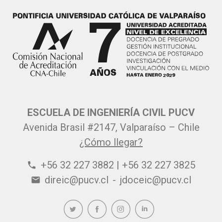
ESCUELA DE INGENIERÍA CIVIL PUCV
Avenida Brasil #2147, Valparaíso – Chile
¿Cómo llegar?
+56 32 227 3882 | +56 32 227 3825
phone
direic@pucv.cl
-
jdoceic@pucv.cl
email