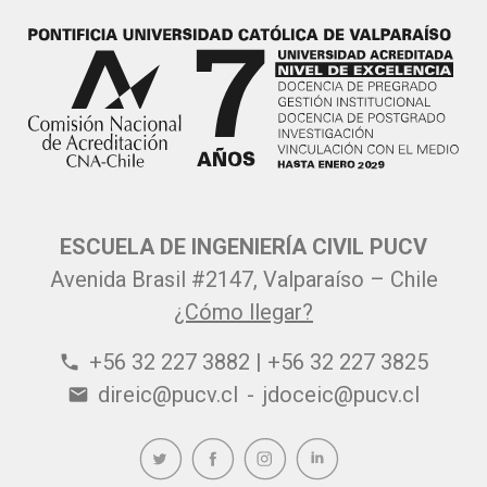
ESCUELA DE INGENIERÍA CIVIL PUCV
Avenida Brasil #2147, Valparaíso – Chile
¿Cómo llegar?
+56 32 227 3882 | +56 32 227 3825
phone
direic@pucv.cl
-
jdoceic@pucv.cl
email