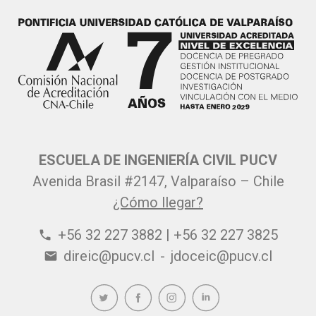
ESCUELA DE INGENIERÍA CIVIL PUCV
Avenida Brasil #2147, Valparaíso – Chile
¿Cómo llegar?
+56 32 227 3882 | +56 32 227 3825
phone
direic@pucv.cl
-
jdoceic@pucv.cl
email