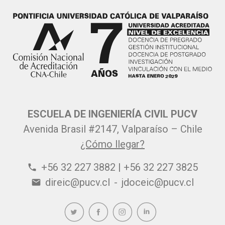
ESCUELA DE INGENIERÍA CIVIL PUCV
Avenida Brasil #2147, Valparaíso – Chile
¿Cómo llegar?
+56 32 227 3882 | +56 32 227 3825
phone
direic@pucv.cl
-
jdoceic@pucv.cl
email