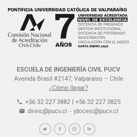
ESCUELA DE INGENIERÍA CIVIL PUCV
Avenida Brasil #2147, Valparaíso – Chile
¿Cómo llegar?
+56 32 227 3882 | +56 32 227 3825
phone
direic@pucv.cl
-
jdoceic@pucv.cl
email