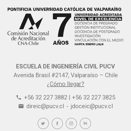
ESCUELA DE INGENIERÍA CIVIL PUCV
Avenida Brasil #2147, Valparaíso – Chile
¿Cómo llegar?
+56 32 227 3882 | +56 32 227 3825
phone
direic@pucv.cl
-
jdoceic@pucv.cl
email