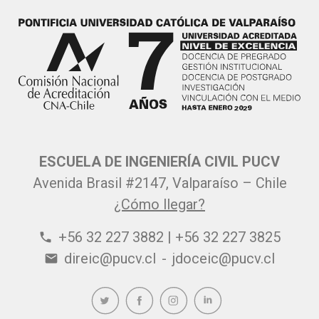
ESCUELA DE INGENIERÍA CIVIL PUCV
Avenida Brasil #2147, Valparaíso – Chile
¿Cómo llegar?
+56 32 227 3882 | +56 32 227 3825
phone
direic@pucv.cl
-
jdoceic@pucv.cl
email