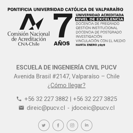
ESCUELA DE INGENIERÍA CIVIL PUCV
Avenida Brasil #2147, Valparaíso – Chile
¿Cómo llegar?
+56 32 227 3882 | +56 32 227 3825
phone
direic@pucv.cl
-
jdoceic@pucv.cl
email