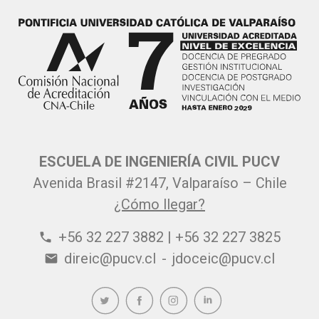
ESCUELA DE INGENIERÍA CIVIL PUCV
Avenida Brasil #2147, Valparaíso – Chile
¿Cómo llegar?
+56 32 227 3882 | +56 32 227 3825
phone
direic@pucv.cl
-
jdoceic@pucv.cl
email