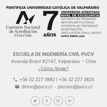
ESCUELA DE INGENIERÍA CIVIL PUCV
Avenida Brasil #2147, Valparaíso – Chile
¿Cómo llegar?
+56 32 227 3882 | +56 32 227 3825
phone
direic@pucv.cl
-
jdoceic@pucv.cl
email