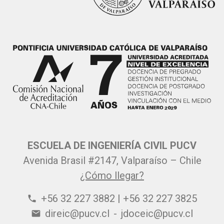
ESCUELA DE INGENIERÍA CIVIL PUCV
Avenida Brasil #2147, Valparaíso – Chile
¿Cómo llegar?
+56 32 227 3882 | +56 32 227 3825
phone
direic@pucv.cl
-
jdoceic@pucv.cl
email