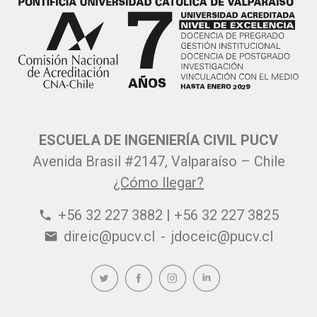
ESCUELA DE INGENIERÍA CIVIL PUCV
Avenida Brasil #2147, Valparaíso – Chile
¿Cómo llegar?
+56 32 227 3882 | +56 32 227 3825
phone
direic@pucv.cl
-
jdoceic@pucv.cl
email