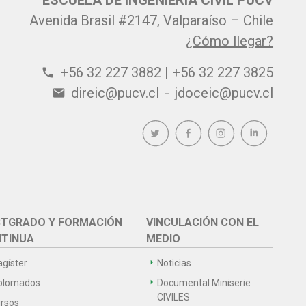
ESCUELA DE INGENIERÍA CIVIL PUCV
Avenida Brasil #2147, Valparaíso – Chile
¿Cómo llegar?
+56 32 227 3882 | +56 32 227 3825
phone
direic@pucv.cl
-
jdoceic@pucv.cl
email
TGRADO Y FORMACIÓN
VINCULACIÓN CON EL
TINUA
MEDIO
gíster
Noticias
plomados
Documental Miniserie
CIVILES
rsos