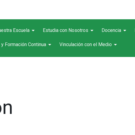
arrow_drop_down
arrow_drop_down
arrow_drop_down
estra Escuela
Estudia con Nosotros
Docencia
arrow_drop_down
arrow_drop_down
 y Formación Continua
Vinculación con el Medio
ón