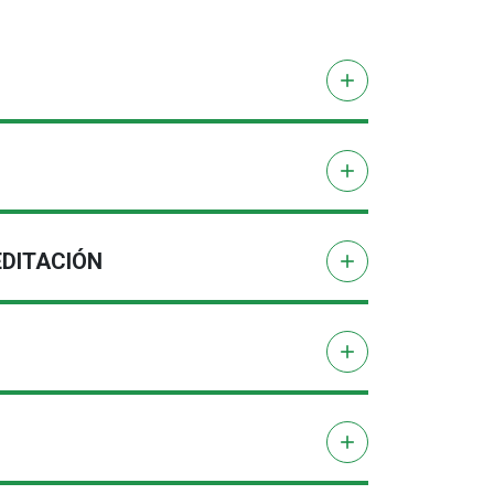
add
add
EDITACIÓN
add
add
add