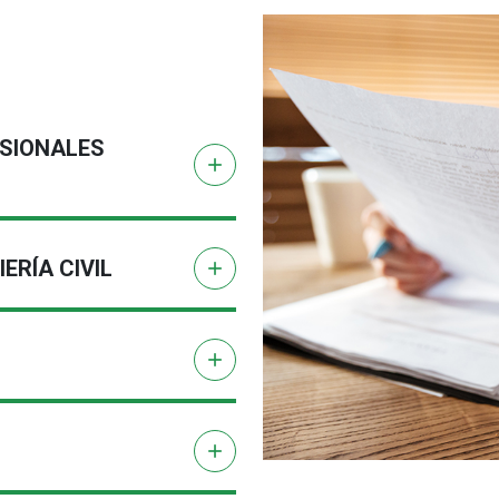
SIONALES
add
ERÍA CIVIL
add
add
add