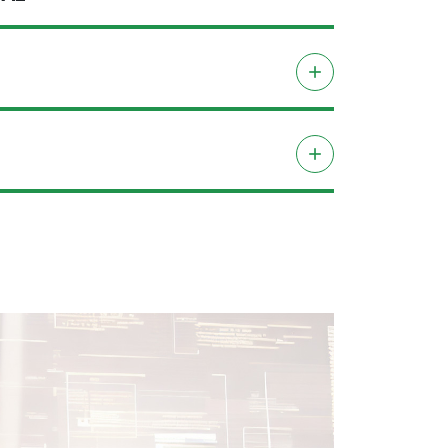
add
add