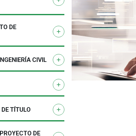
add
TO DE
add
GENIERÍA CIVIL
add
add
DE TÍTULO
add
 PROYECTO DE