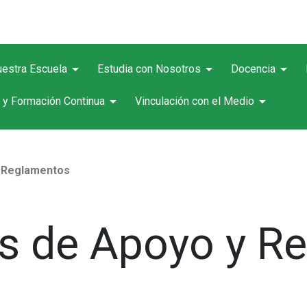
arrow_drop_down
arrow_drop_down
arrow_drop_down
estra Escuela
Estudia con Nosotros
Docencia
arrow_drop_down
arrow_drop_down
 y Formación Continua
Vinculación con el Medio
 Reglamentos
 de Apoyo y R