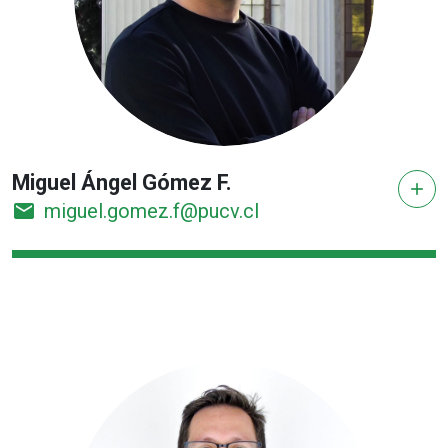
Miguel Ángel Gómez F.
add
email
miguel.gomez.f@pucv.cl