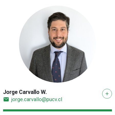
Jorge Carvallo W.
add
email
jorge.carvallo@pucv.cl