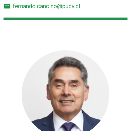
email
fernando.cancino@pucv.cl