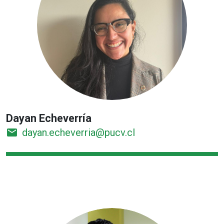
Dayan Echeverría
email
dayan.echeverria@pucv.cl