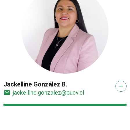
Jackelline González B.
add
email
jackelline.gonzalez@pucv.cl