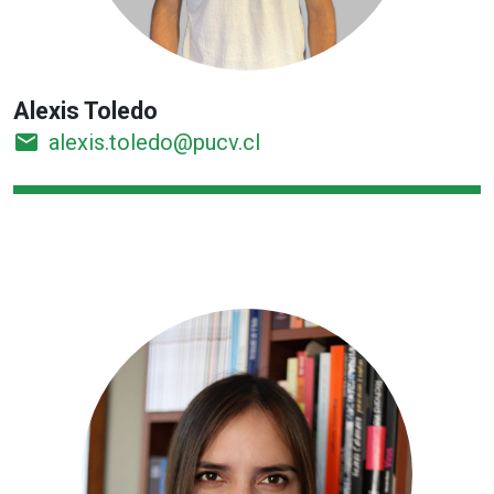
Alexis Toledo
email
alexis.toledo@pucv.cl