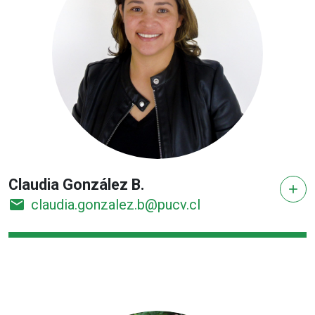
Claudia González B.
add
email
claudia.gonzalez.b@pucv.cl