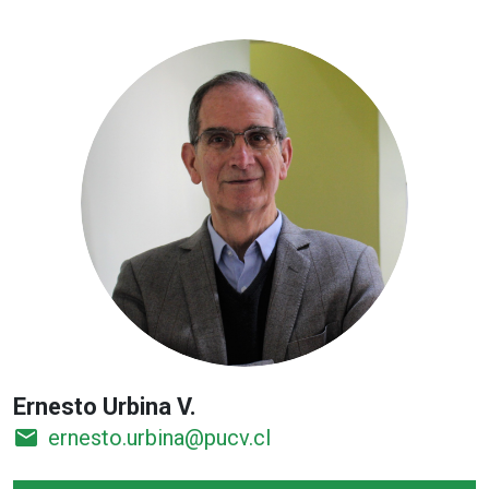
Ernesto Urbina V.
email
ernesto.urbina@pucv.cl