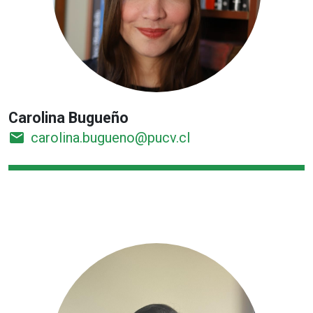
Carolina Bugueño
email
carolina.bugueno@pucv.cl