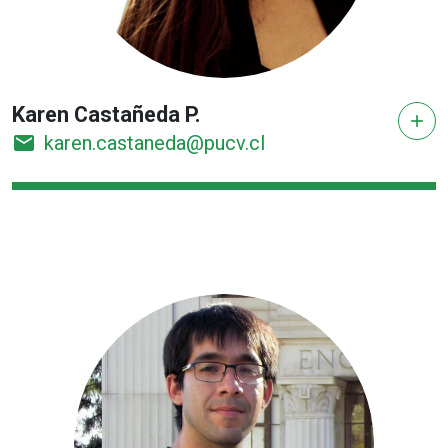
Karen Castañeda P.
add
email
karen.castaneda@pucv.cl