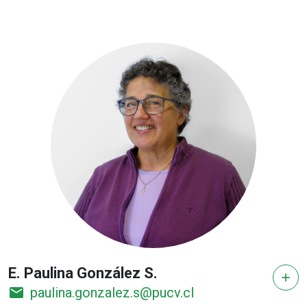
E. Paulina González S.
add
email
paulina.gonzalez.s@pucv.cl