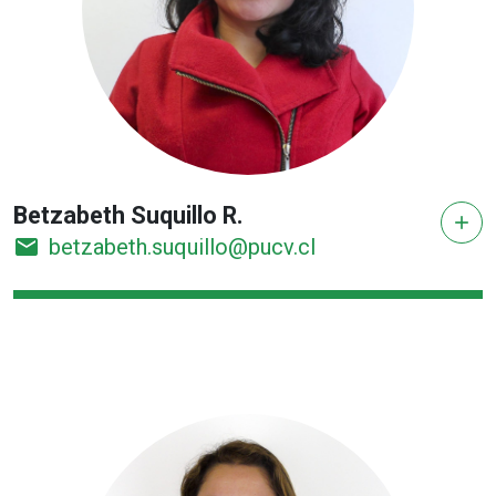
Betzabeth Suquillo R.
add
email
betzabeth.suquillo@pucv.cl