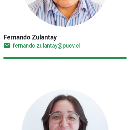
Fernando Zulantay
email
fernando.zulantay@pucv.cl