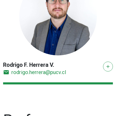
Rodrigo F. Herrera V.
add
email
rodrigo.herrera@pucv.cl