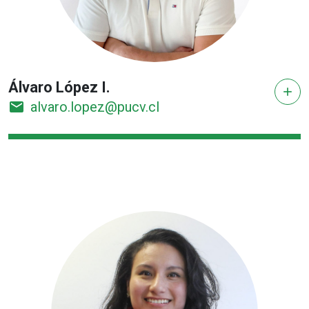
Álvaro López I.
add
email
alvaro.lopez@pucv.cl