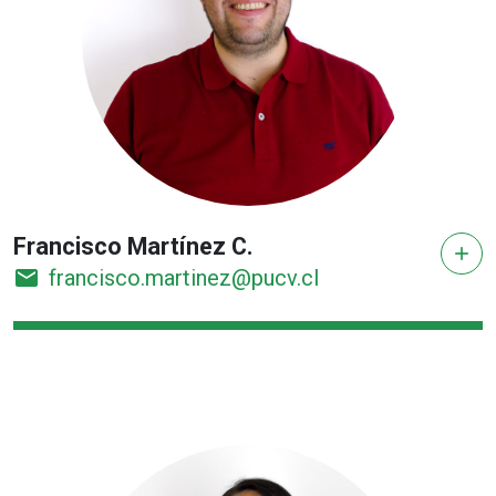
Francisco Martínez C.
add
email
francisco.martinez@pucv.cl