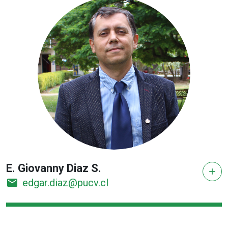
E. Giovanny Diaz S.
add
email
edgar.diaz@pucv.cl