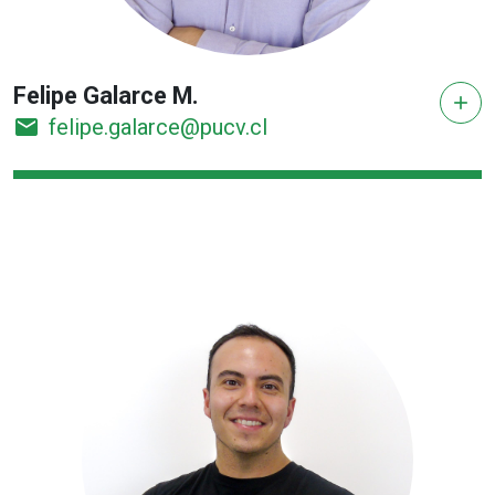
Felipe Galarce M.
add
email
felipe.galarce@pucv.cl