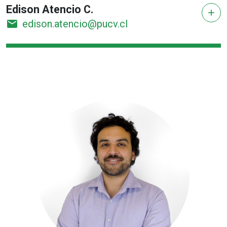
Edison Atencio C.
add
email
edison.atencio@pucv.cl