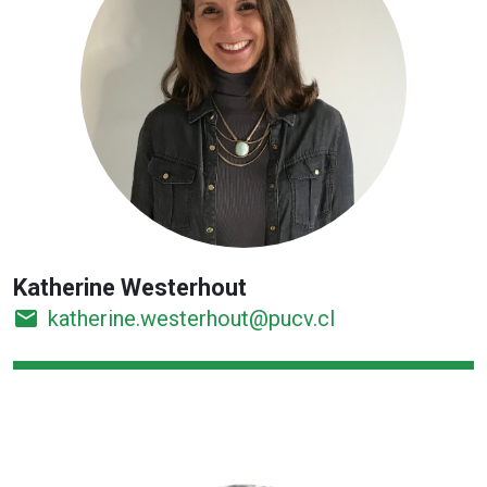
Katherine Westerhout
email
katherine.westerhout@pucv.cl