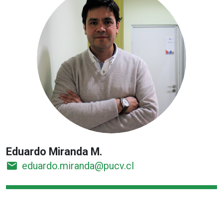
Eduardo Miranda M.
email
eduardo.miranda@pucv.cl