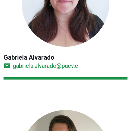
Gabriela Alvarado
email
gabriela.alvarado@pucv.cl