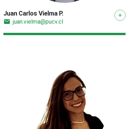
Juan Carlos Vielma P.
add
email
juan.vielma@pucv.cl