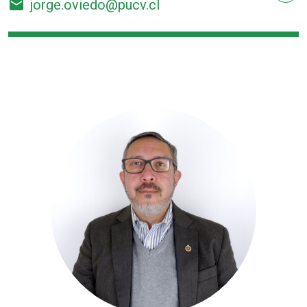
email
jorge.oviedo@pucv.cl