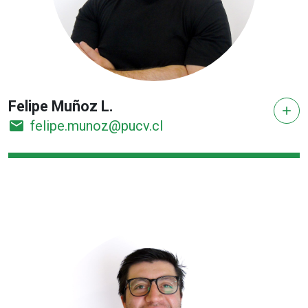
Felipe Muñoz L.
add
email
felipe.munoz@pucv.cl