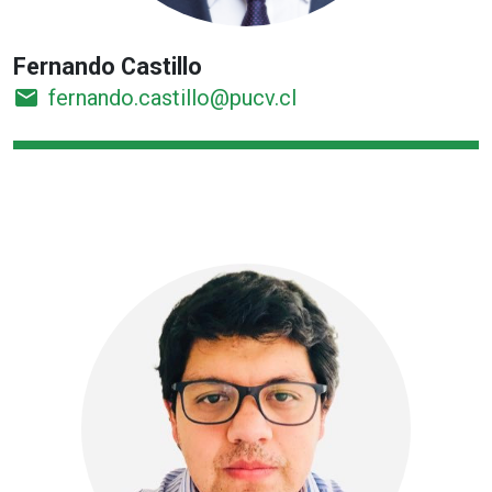
Fernando Castillo
email
fernando.castillo@pucv.cl