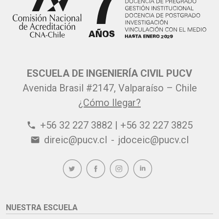
ESCUELA DE INGENIERÍA CIVIL PUCV
Avenida Brasil #2147, Valparaíso – Chile
¿Cómo llegar?
+56 32 227 3882 | +56 32 227 3825
phone
direic@pucv.cl
-
jdoceic@pucv.cl
email
NUESTRA ESCUELA