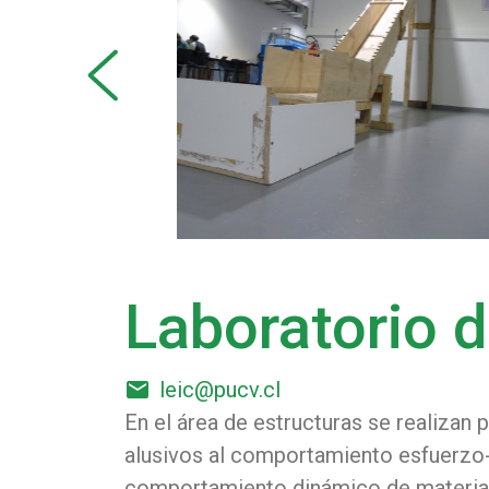
prev
Laboratorio d
email
leic@pucv.cl
En el área de estructuras se realizan
alusivos al comportamiento esfuerzo-
comportamiento dinámico de materiales