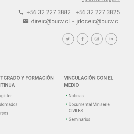
+56 32 227 3882 | +56 32 227 3825
phone
direic@pucv.cl
-
jdoceic@pucv.cl
email
TGRADO Y FORMACIÓN
VINCULACIÓN CON EL
TINUA
MEDIO
gíster
Noticias
plomados
Documental Miniserie
CIVILES
rsos
Seminarios