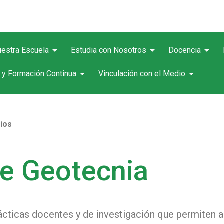
arrow_drop_down
arrow_drop_down
arrow_drop_down
estra Escuela
Estudia con Nosotros
Docencia
arrow_drop_down
arrow_drop_down
 y Formación Continua
Vinculación con el Medio
ios
de Geotecnia
rácticas docentes y de investigación que permiten 