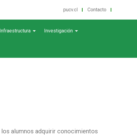
pucv.cl
Contacto
arrow_drop_down
arrow_drop_down
Infraestructura
Investigación
a los alumnos adquirir conocimientos