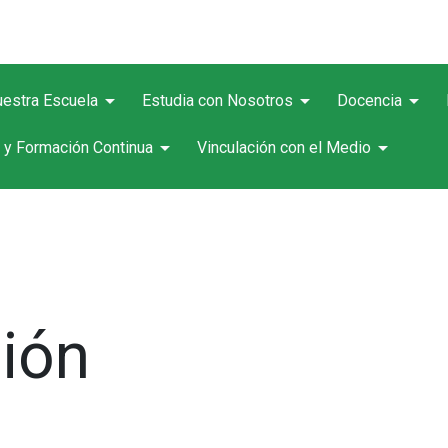
arrow_drop_down
arrow_drop_down
arrow_drop_down
estra Escuela
Estudia con Nosotros
Docencia
arrow_drop_down
arrow_drop_down
 y Formación Continua
Vinculación con el Medio
sión