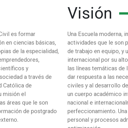
Visión
Civil es formar
Una Escuela moderna, i
ón en ciencias básicas,
actividades que le son p
opias de la especialidad,
de trabajo en equipo, y 
 emprendedores,
internacional por su alt
entíficos y
las líneas temáticas de 
sociedad a través de
dar respuesta a las nece
d Católica de
civiles y al desarrollo d
 misión el
un cuerpo académico inte
as áreas que le son
nacional e internaciona
 formación de postgrado
perfeccionamiento. Una
externo.
personal y procesos adm