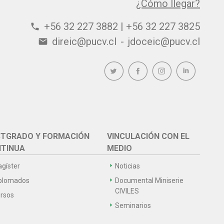
¿Cómo llegar?
+56 32 227 3882 | +56 32 227 3825
phone
direic@pucv.cl
-
jdoceic@pucv.cl
email
TGRADO Y FORMACIÓN
VINCULACIÓN CON EL
TINUA
MEDIO
gíster
Noticias
plomados
Documental Miniserie
CIVILES
rsos
Seminarios