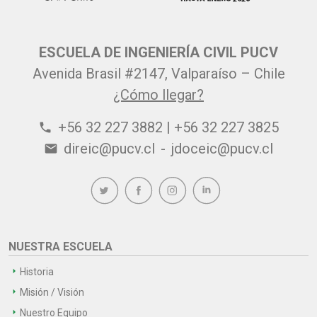
ESCUELA DE INGENIERÍA CIVIL PUCV
Avenida Brasil #2147, Valparaíso – Chile
¿Cómo llegar?
+56 32 227 3882 | +56 32 227 3825
phone
direic@pucv.cl
-
jdoceic@pucv.cl
email
NUESTRA ESCUELA
Historia
Misión / Visión
Nuestro Equipo