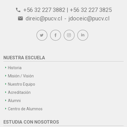
+56 32 227 3882 | +56 32 227 3825
phone
direic@pucv.cl
-
jdoceic@pucv.cl
email
NUESTRA ESCUELA
Historia
Misión / Visión
Nuestro Equipo
Acreditación
Alumni
Centro de Alumnos
ESTUDIA CON NOSOTROS