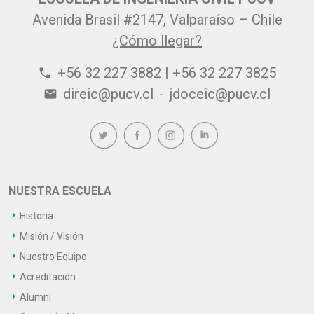
Avenida Brasil #2147, Valparaíso – Chile
¿Cómo llegar?
+56 32 227 3882 | +56 32 227 3825
phone
direic@pucv.cl
-
jdoceic@pucv.cl
email
NUESTRA ESCUELA
Historia
Misión / Visión
Nuestro Equipo
Acreditación
Alumni