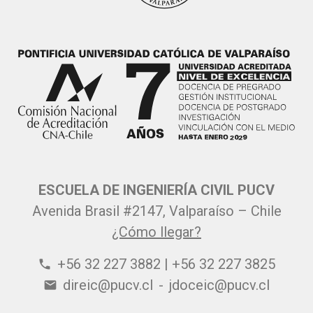
ESCUELA DE INGENIERÍA CIVIL PUCV
Avenida Brasil #2147, Valparaíso – Chile
¿Cómo llegar?
+56 32 227 3882 | +56 32 227 3825
phone
direic@pucv.cl
-
jdoceic@pucv.cl
email