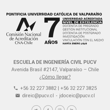
ESCUELA DE INGENIERÍA CIVIL PUCV
Avenida Brasil #2147, Valparaíso – Chile
¿Cómo llegar?
+56 32 227 3882 | +56 32 227 3825
phone
direic@pucv.cl
-
jdoceic@pucv.cl
email