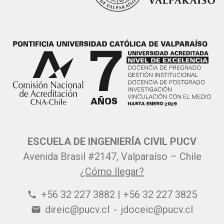
ESCUELA DE INGENIERÍA CIVIL PUCV
Avenida Brasil #2147, Valparaíso – Chile
¿Cómo llegar?
+56 32 227 3882 | +56 32 227 3825
phone
direic@pucv.cl
-
jdoceic@pucv.cl
email